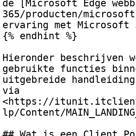
de [Microsoft Edge webb
365/producten/microsoft
ervaring met Microsoft 3
{% endhint %}

Hieronder beschrijven w
gebruikte functies binn
uitgebreide handleiding
via 
<https://itunit.itclien
lp/Content/MAIN_LANDING
## Wat is een Client Po