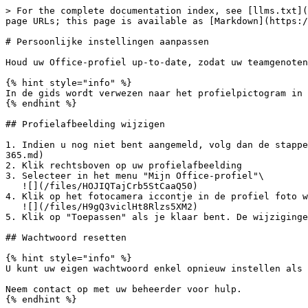
> For the complete documentation index, see [llms.txt](
page URLs; this page is available as [Markdown](https:/
# Persoonlijke instellingen aanpassen

Houd uw Office-profiel up-to-date, zodat uw teamgenoten
{% hint style="info" %}

In de gids wordt verwezen naar het profielpictogram in 
{% endhint %}

## Profielafbeelding wijzigen

1. Indien u nog niet bent aangemeld, volg dan de stappe
365.md)

2. Klik rechtsboven op uw profielafbeelding

3. Selecteer in het menu "Mijn Office-profiel"\

   ![](/files/HOJIQTajCrb5StCaaQ50)

4. Klik op het fotocamera iccontje in de profiel foto w
   ![](/files/H9gQ3viclHt8Rlzs5XM2)

5. Klik op "Toepassen" als je klaar bent. De wijziginge
## Wachtwoord resetten

{% hint style="info" %}

U kunt uw eigen wachtwoord enkel opnieuw instellen als 
Neem contact op met uw beheerder voor hulp.

{% endhint %}
