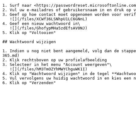
1. Surf naar <https://passwordreset.microsoftonline.com
2. Vul uw e-mailadres of gebruikersnaam in en druk op v
3. Geef op hoe contact moet opgenomen worden voor verif
   ![](/files/XCWf36LSNhpU1LC6GNnL)

4. Geef een nieuw wachtwoord in\

   ![](/files/GhofypMHa5zdEfsAV0NJ)

5. Klik op "Voltooien"

## Wachtwoord wijzigen

1. Indien u nog niet bent aangemeld, volg dan de stappe
365.md)

2. Klik rechtsboven op uw profielafbeelding

3. Selecteer in het menu "Account weergeven"\

   ![](/files/hM3TmOZYhMWYChguWK1I)

4. Klik op "Wachtwoord wijzigen" in de tegel **Wachtwoo
5. Vul vervolgens uw huidig wachtwoord in en kies een n