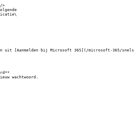
/>

olgende

icatie\

n uit [Aanmelden bij Microsoft 365](/microsoft-365/snels
rd**

ieuw wachtwoord.
