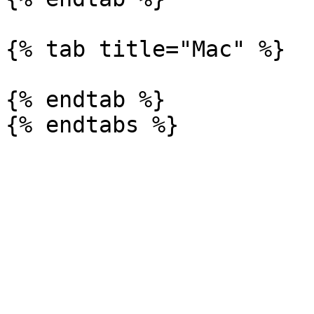
{% tab title="Mac" %}

{% endtab %}
