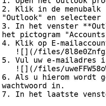
1. Open het Outlook pro
2. Klik in de menubalk 
"Outlook" en selecteer 
3. In het venster **Out
het pictogram "Accounts
4. Klik op E-mailaccoun
   ![](/files/8l8e0ZnfgZ13SWH8x8hz)

5. Vul uw e-mailadres i
   ![](/files/uweFFW58oWyhHIfWk64Q)

6. Als u hierom wordt g
wachtwoord in.

7. In het laatste venst