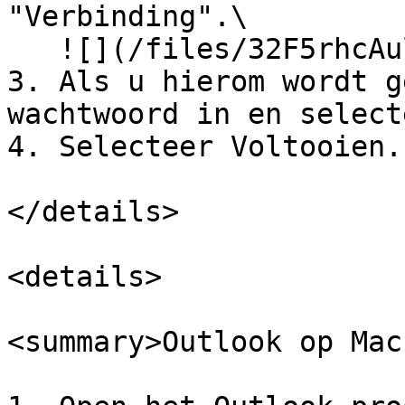
"Verbinding".\

   ![](/files/32F5rhcAul8hiIyyLcXu)

3. Als u hierom wordt g
wachtwoord in en select
4. Selecteer Voltooien.

</details>

<details>

<summary>Outlook op Mac